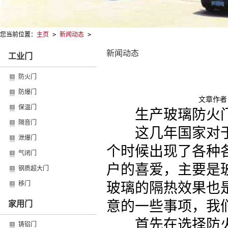
您当前位置：
主页
>
新闻动态
>
新闻动态
工业门
防火门
防爆门
文章作者
保温门
生产玻璃防火门
隔音门
这几年国家对于
泄爆门
个时候出现了各种
气闭门
户的喜爱，主要是
钢质超大门
玻璃的隔热效果也
移门
意的一些事项，我
家用门
首先在选择防火
铸铝门