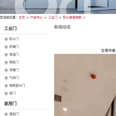
您当前位置：
主页
>
产品中心
>
工业门
>
防火玻璃隔断
>
新闻动态
工业门
防火门
防爆门
文章作者
保温门
隔音门
泄爆门
气闭门
钢质超大门
移门
家用门
铸铝门