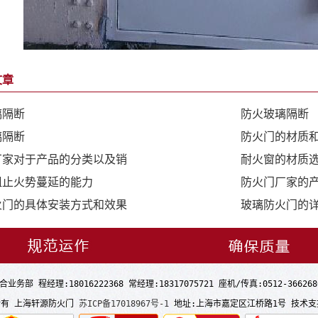
文章
璃隔断
防火玻璃隔断
璃隔断
防火门的材质
厂家对于产品的分类以及销
耐火窗的材质
阻止火势蔓延的能力
防火门厂家的
火门的具体安装方式和效果
玻璃防火门的
合业务部 程经理:18016222368 常经理:18317075721 座机/传真:0512-366268
版权所有 上海轩源防火门
苏ICP备17018967号-1
地址:上海市嘉定区江桥路1号 技术支持：Q