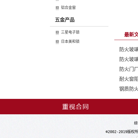
铝合金窗
五金产品
三星电子锁
最新
日本美和锁
防火玻
防火玻
防火门
耐火窗
钢质防
综
©2002-2019