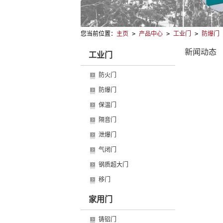
您当前位置：
主页
>
产品中心
>
工业门
>
防爆门
新闻动态
工业门
防火门
防爆门
保温门
隔音门
泄爆门
气闭门
钢质超大门
移门
家用门
铸铝门