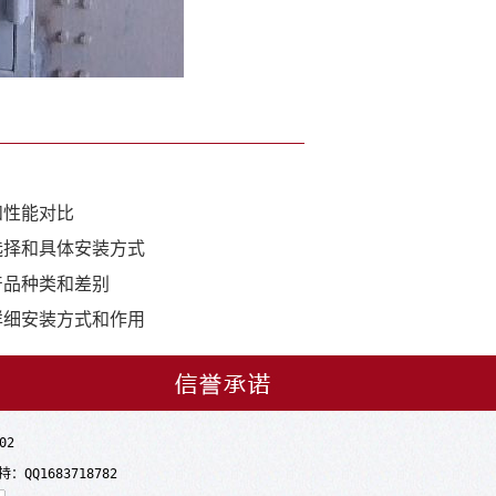
和性能对比
选择和具体安装方式
产品种类和差别
详细安装方式和作用
02
Q1683718782