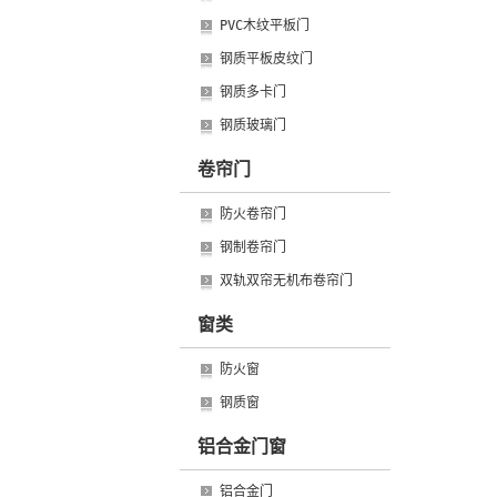
PVC木纹平板门
钢质平板皮纹门
钢质多卡门
钢质玻璃门
卷帘门
防火卷帘门
钢制卷帘门
双轨双帘无机布卷帘门
窗类
防火窗
钢质窗
铝合金门窗
铝合金门